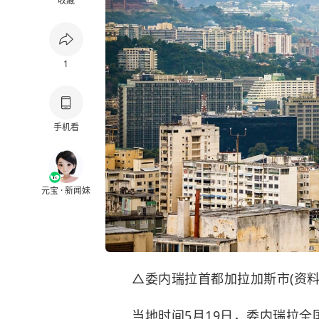
收藏
1
手机看
元宝 · 新闻妹
△委内瑞拉首都加拉加斯市(资料
当地时间5月19日，委内瑞拉全国