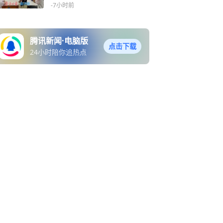
益课堂探索风力发电奥秘
-7小时前
腾讯新闻·电脑版
点击下载
24小时陪你追热点