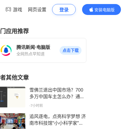
游戏
网页设置
登录
安装电脑版
内容更精彩
门应用推荐
腾讯新闻·电脑版
点击下载
全网热点早知道
者其他文章
雪佛兰退出中国市场？700
多万中国车主怎么办？通用
汽车回应
-7小时前
追风逐电，点亮科学梦想 济
南市科技馆“小小科学家”公