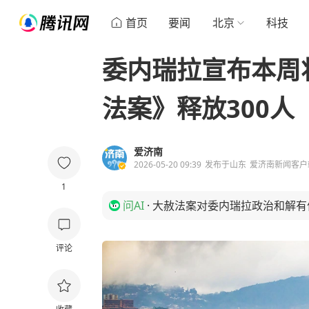
首页
要闻
北京
科技
委内瑞拉宣布本周
法案》释放300人
爱济南
2026-05-20 09:39
发布于
山东
爱济南新闻客户
1
问AI
·
大赦法案对委内瑞拉政治和解有
评论