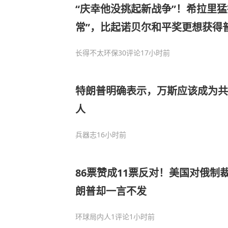
“庆幸他没挑起新战争”！希拉里猛
常”，比起诺贝尔和平奖更想获得
长得不太环保
30评论
17小时前
特朗普明确表示，万斯应该成为共
人
兵器志
16小时前
86票赞成11票反对！美国对俄制
朗普却一言不发
环球局内人
1评论
1小时前