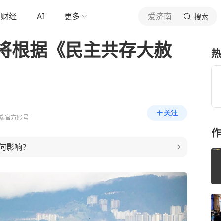
财经
AI
更多
爱济南
搜索
将根据《民主共存大赦
热
关注
端官方账号
作
何影响？