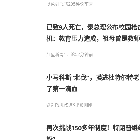
以色列飞飞
295评论
前天
已致9人死亡，泰总理公布校园枪
机：教育压力造成，祖母曾是教师
非常严格
红星新闻
1评论
52分钟前
小马科斯“北伐”，摸进杜特尔特老
了第一滴血
剑哥的思政课
3评论
刚刚
再次挑战150多年制度！特朗普继
权”