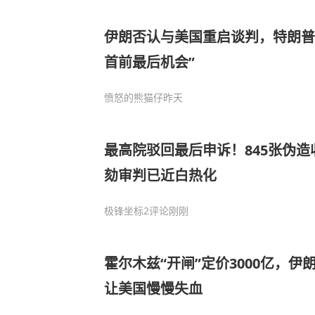
伊朗否认与美国重启谈判，特朗普
首前最后机会”
愤怒的熊猫仔
昨天
最高院驳回最后申诉！845张伪
劾审判已近白热化
极锋坐标
2评论
刚刚
霍尔木兹“开闸”定价3000亿，
让美国慢慢失血