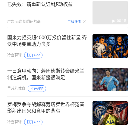
已失效：请重新认证#移动权益
00:15
广告
云启创想运营商
了解详情
国米力拒英超4000万报价留住新星 齐
沃中场变革助力良多
冷雪聊球
打开APP
一日意甲动向：赖因德斯转会给米兰
制造契机，国米新援很满足
里芃芃体育
打开APP
罗梅罗争夺战解释劳塔罗世界杯冤案
影射出国米和意甲的悲哀
冷雪聊球
打开APP