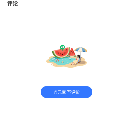
评论
@元宝 写评论