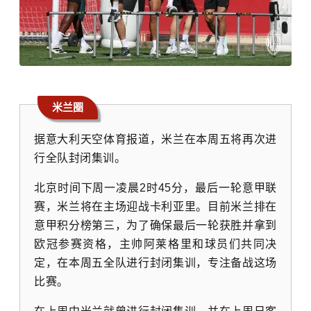
米兰圈
据意大利天空体育报道，米兰在本周五将再次进
行全队封闭集训。
北京时间下周一凌晨2时45分，最后一轮意甲联
赛，米兰将在主场迎战卡利亚里。目前米兰排在
意甲积分榜第三，为了确保最后一轮获胜并拿到
欧冠参赛资格，主帅阿莱格里和球员们共同决
定，在本周五全队进行封闭集训，专注备战这场
比赛。