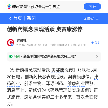
· 获取全网一手热点
打开
首页
新闻
无障碍
创新药概念表现活跃 奥赛康涨停
财联社
关注
2026年5月20日09:37
上海
上海报业集团旗下《财联社》官方
账号
问AI
·
新条例如何推动创新药概念股上涨？
【创新药概念表现活跃
奥赛康
涨停】财联社5月
20日电，创新药概念表现活跃，奥赛康涨停，
津
药药业
、前沿生物、泽璟制药、
维康药业
跟涨。
消息面上，新修订的《药品管理法实施条例》正
式施行。这是条例实施二十多年来，首次全面修
订。