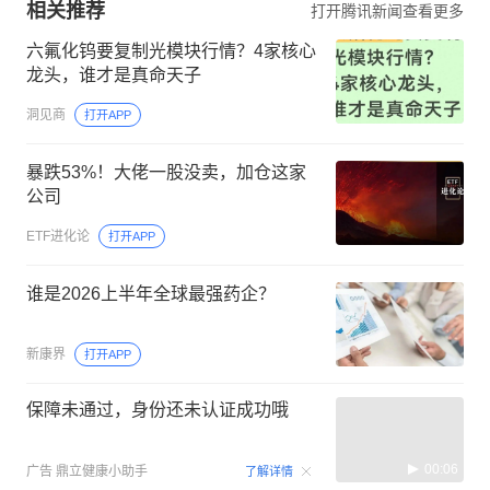
相关推荐
打开腾讯新闻查看更多
六氟化钨要复制光模块行情？4家核心
龙头，谁才是真命天子
洞见商
打开APP
暴跌53%！大佬一股没卖，加仓这家
公司
ETF进化论
打开APP
谁是2026上半年全球最强药企？
新康界
打开APP
保障未通过，身份还未认证成功哦
00:06
广告
鼎立健康小助手
了解详情