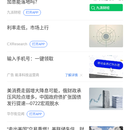
加息能落地吗？
九派财经
打开APP
利率走低，市场上行
CXResearch
打开APP
输入手机号：一键领取
00:15
广告
易泽科技运营商
了解详情
美消费走弱增大降息可能，俄财政承
压风险点增多，中国政府债扩张国债
发行提速---0722宏观脱水
华尔街见闻
打开APP
“卖出美国”交易重燃！美联储失信、财