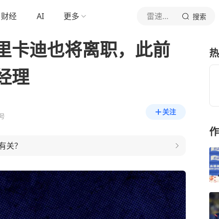
财经
AI
更多
雷速体育
搜索
里卡迪也将离职，此前
热
经理
关注
号
作
有关？