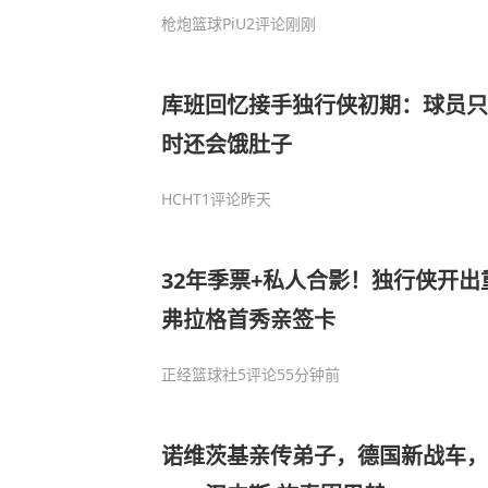
枪炮篮球PiU
2评论
刚刚
库班回忆接手独行侠初期：球员只
时还会饿肚子
HCHT
1评论
昨天
32年季票+私人合影！独行侠开出
弗拉格首秀亲签卡
正经篮球社
5评论
55分钟前
诺维茨基亲传弟子，德国新战车，NB