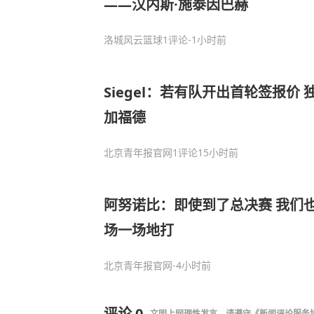
——汉内斯·施泰因巴赫
洛城风云篮球
1评论
-1小时前
Siegel：若有队开出首轮签报价
加福德
北京青年报官网
1评论
15小时前
阿努诺比：即使到了总决赛 我们
场一场地打
北京青年报官网
-4小时前
评论
0
文明上网理性发言，请遵守
《新闻评论服务