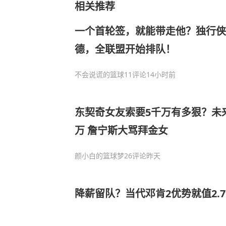
相关推荐
一个首轮签，就能带走他？独行侠
德，全联盟开始排队！
不会说谎的篮球
11评论
14小时前
东契奇女友索要5千万有多狠？未来
万 詹宁斯大骂拜金女
颜小白的篮球梦
26评论
昨天
降薪留队？当代邓肯2优势就值2.