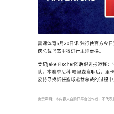
雷速体育5月20日讯
独行侠
官方今日
侠总裁乌杰里将进行主帅更换。
美记Jake Fischer随后跟进报
队。本赛季尼科·哈里森离职后，里
蒙特寻找新任篮球运营总裁的过程中
免责声明：本内容来自腾讯平台创作者，不代表