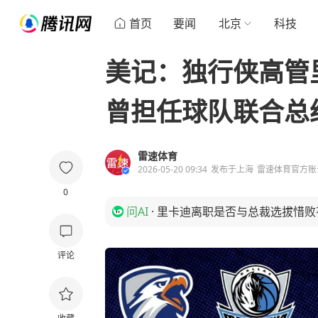
首页
要闻
北京
科技
美记：独行侠高管
曾担任球队联合总
雷速体育
2026-05-20 09:34
发布于
上海
雷速体育官方账
0
问AI
·
里卡迪离职是否与总裁选拔惜败
评论