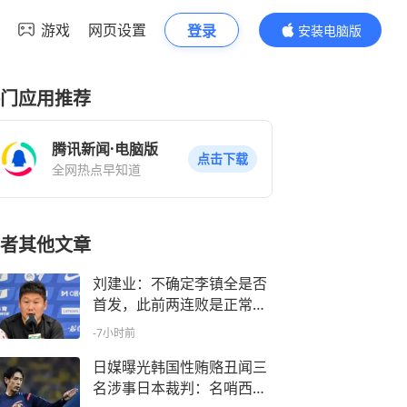
游戏
网页设置
登录
安装电脑版
内容更精彩
门应用推荐
腾讯新闻·电脑版
点击下载
全网热点早知道
者其他文章
刘建业：不确定李镇全是否
首发，此前两连败是正常成
绩波动
-7小时前
日媒曝光韩国性贿赂丑闻三
名涉事日本裁判：名哨西村