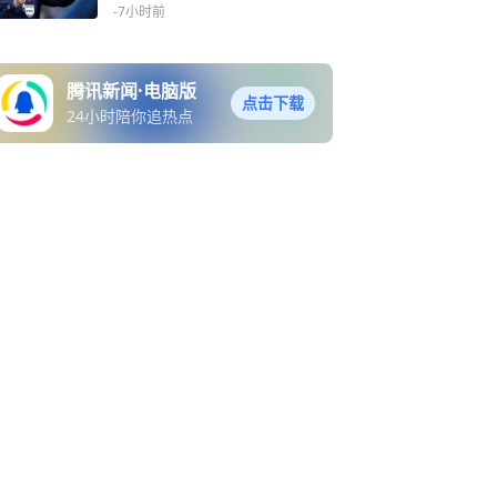
雄一在列
-7小时前
腾讯新闻·电脑版
点击下载
24小时陪你追热点