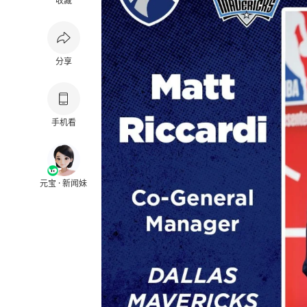
收藏
分享
手机看
元宝 · 新闻妹