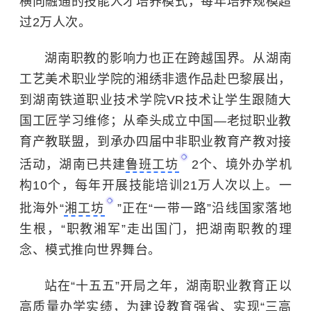
横向融通的技能人才培养模式，每年培养规模超
过2万人次。
湖南职教的影响力也正在跨越国界。从湖南
工艺美术职业学院的湘绣非遗作品赴巴黎展出，
到湖南铁道职业技术学院VR技术让学生跟随大
国工匠学习维修；从牵头成立中国—老挝职业教
育产教联盟，到承办四届中非职业教育产教对接
活动，湖南已共建
鲁班工坊
2个、境外办学机
构10个，每年开展技能培训21万人次以上。一
批海外“
湘工坊
”正在“一带一路”沿线国家落地
生根，“职教湘军”走出国门，把湖南职教的理
念、模式推向世界舞台。
站在“十五五”开局之年，湖南职业教育正以
高质量办学实绩，为建设教育强省、实现“三高