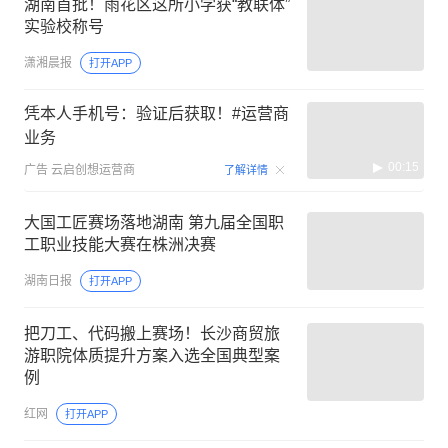
湖南首批！雨花区这所小学获“教联体”
实验校称号
潇湘晨报
打开APP
凭本人手机号：验证后获取！#运营商
业务
00:15
广告
云启创想运营商
了解详情
大国工匠赛场落地湖南 第九届全国职
工职业技能大赛在株洲决赛
湖南日报
打开APP
把刀工、代码搬上赛场！长沙商贸旅
游职院体质提升方案入选全国典型案
例
红网
打开APP