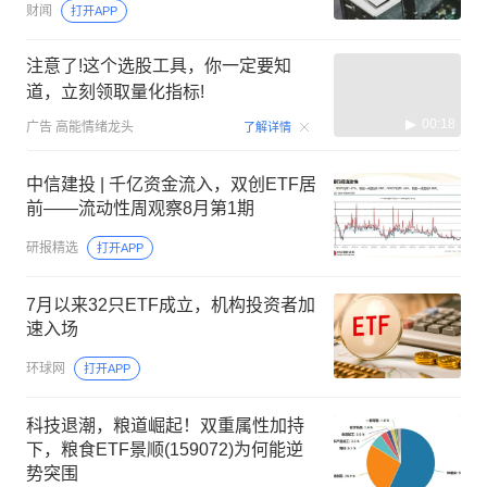
财闻
打开APP
注意了!这个选股工具，你一定要知
道，立刻领取量化指标!
00:18
广告
高能情绪龙头
了解详情
中信建投 | 千亿资金流入，双创ETF居
前——流动性周观察8月第1期
研报精选
打开APP
7月以来32只ETF成立，机构投资者加
速入场
环球网
打开APP
科技退潮，粮道崛起！双重属性加持
下，粮食ETF景顺(159072)为何能逆
势突围