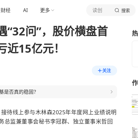
财经
AI
更多
读创
搜索
“32问”，股价横盘首
热
亏近15亿元！
关注
作
基是否真的稳固？
9日接待线上参与木林森2025年年度网上业绩说明
务总监兼董事会秘书李冠群、独立董事米哲回