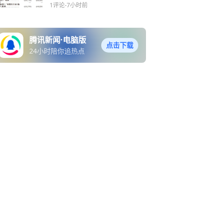
86倍背后：资不抵债，9.9
1评论
-7小时前
亿元对赌压顶
腾讯新闻·电脑版
点击下载
24小时陪你追热点