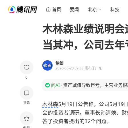
首页
要闻
北京
科技
木林森业绩说明会遇
当其冲，公司去年
读创
2026-05-20 09:33
发布于
广东
0
问AI
·
资产减值导致巨亏，主营业务根
评论
木林森
5月19日公告称，公司5月1
会的投资者调研。董事长孙清焕、财
答了投资者提出的32个问题。