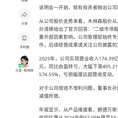
收藏
说明会一开始，就有投资者抛出公司
从公司股价走势来看，木林森股价从2
分享
孙清焕给出了官方回答：“二级市场
重外部因素影响。公司管理层始终专
作，后续经营成果请关注公司披露的
手机看
2025年，公司实现营业收入174.39
元，同比由盈转亏，大幅下滑495.21
元宝 · 新闻妹
574.55%，亏损幅度远超营收变动。
对于公司增收不增利问题，董事长孙清
减值所致。
年报显示，从产品维度看，朗德万斯业务
收的比重从2024年的57.05%降至5