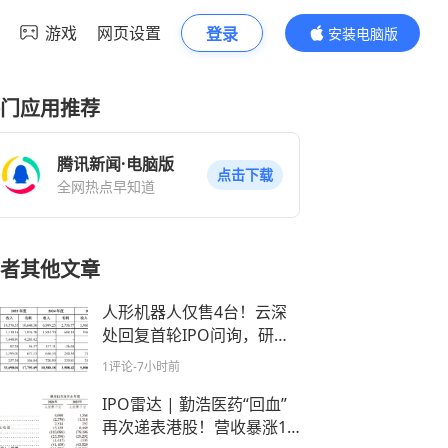
游戏
网页设置
登录
安装电脑版
内容更精彩
门应用推荐
腾讯新闻·电脑版
点击下载
全网热点早知道
者其他文章
人形机器人仅售4台！云深
处回复首轮IPO问询，研发
投入与产能消化存挑战
1评论
-7小时前
IPO雷达 | 勤浩医药“回血”
再次递表港股！营收暴涨17