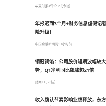
华夏时报
4评论
35分钟前
年报迟到3个月+财务信息虚假记
险升级！
中国金融新闻网
13小时前
铜冠铜箔：公司股价短期波幅较大
势，Q1净利同比飙涨超21倍
财闻
11小时前
收入确认节奏影响业绩释放，东方