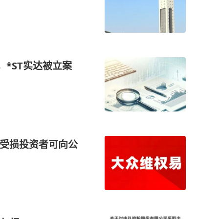
*ST实达被立案
 受损投资者可向公