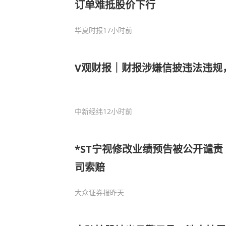
订单难抵股价下行
华夏时报
17小时前
V观财报｜财报涉嫌信披违法违规，
中新经纬
12小时前
*ST宁视修改业绩预告被公开谴责
司索赔
大众证券报
昨天