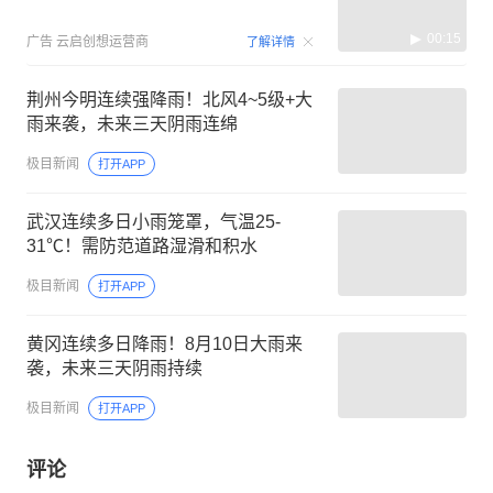
00:15
广告
云启创想运营商
了解详情
荆州今明连续强降雨！北风4~5级+大
雨来袭，未来三天阴雨连绵
极目新闻
打开APP
武汉连续多日小雨笼罩，气温25-
31℃！需防范道路湿滑和积水
极目新闻
打开APP
黄冈连续多日降雨！8月10日大雨来
袭，未来三天阴雨持续
极目新闻
打开APP
评论