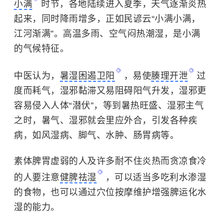
小满
时节，各地陆续进入夏季，天气逐渐炎热
起来，同时降雨增多，正如民谚云“小满小满，
江河渐满”。高温多雨、空气闷热潮湿，是小满
的气候特征。
中医认为，
暑湿困遏卫阳
，易使
腠理开泄
过
度而耗气，湿邪黏滞又易阻碍阳气升发，湿邪更
容易侵入人体“潜伏”，等到暑热旺盛、湿邪主气
之时，暑气、湿邪就会里应外合，引发各种疾
病，如风湿病、脚气、水肿、肠胃病等。
素体脾胃虚弱的人及许多耐不住炎热而贪凉食冷
的人要注意
健脾祛湿
，可以适当多吃利水渗湿
的食物，也可以通过穴位按摩维护增强脾运化水
湿的能力。