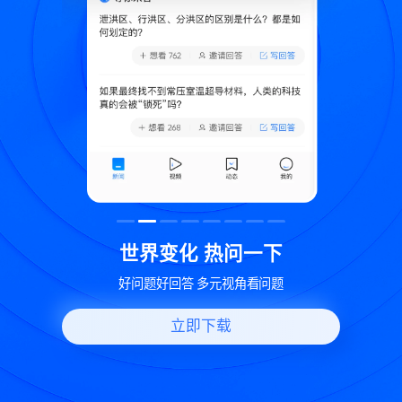
致
世界变化 热问一下
好问题好回答 多元视角看问题
立即下载