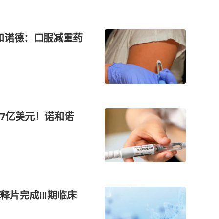
和诺德：口服减重药
77亿美元！诺和诺
释片完成Ⅲ期临床