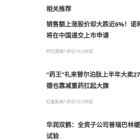
相关推荐
销售额上涨股价却大跌近6%！诺
将在中国递交上市申请
时代周报
1评论
14小时前
“药王”礼来替尔泊肽上半年大卖2
德也靠减重药扛起大旗
红星新闻
1评论
12小时前
华润双鹤：全资子公司普瑞巴林缓
试验