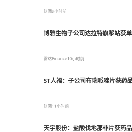
财闻
9小时前
博雅生物子公司达拉特旗浆站获单
雷达Finance
10小时前
ST人福：子公司布瑞哌唑片获药
财闻
11小时前
天宇股份：盐酸伐地那非片获药品