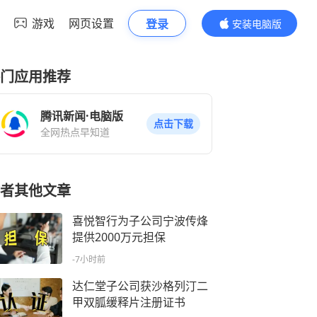
游戏
网页设置
登录
安装电脑版
内容更精彩
门应用推荐
腾讯新闻·电脑版
点击下载
全网热点早知道
者其他文章
喜悦智行为子公司宁波传烽
提供2000万元担保
-7小时前
达仁堂子公司获沙格列汀二
甲双胍缓释片注册证书