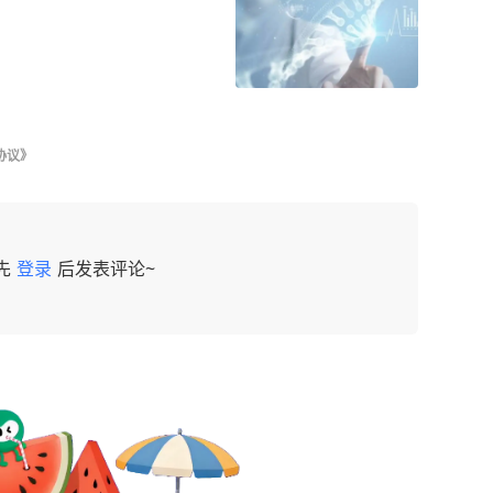
协议》
先
登录
后发表评论~