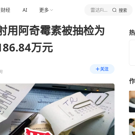
财经
AI
更多
雷达Finance
搜索
射用阿奇霉素被抽检为
热
6.84万元
关注
号
作