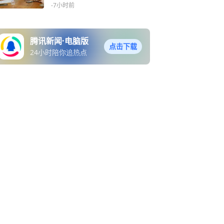
-7小时前
腾讯新闻·电脑版
点击下载
24小时陪你追热点