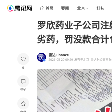
首页
要闻
北京
科技
罗欣药业子公司注
劣药，罚没款合计18
雷达Finance
2026-05-20 09:29
发布于
北京
雷达财经官方账
0
评论