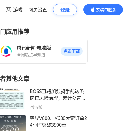
游戏
网页设置
登录
安装电脑版
内容更精彩
门应用推荐
腾讯新闻·电脑版
点击下载
全网热点早知道
者其他文章
BOSS直聘加强骑手配送类
岗位风险治理，累计处置违
规账号近2.6万个
2小时前
尊界V800、V680大定订单2
4小时突破3500台