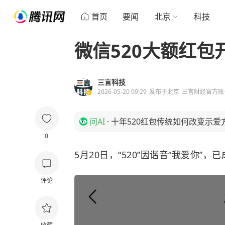
首页
要闻
北京
科技
微信520大额红包
三言科技
2026-05-20 09:29
发布于
北京
三言财经官方账
问AI
·
十年520红包传统如何改变示爱
0
5月20日，“520”因谐音“我爱你
评论