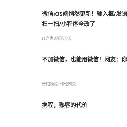
微信iOS端悄然更新！输入框/发语
扫一扫/小程序全改了
IT之家
3评论
昨天
不加微信，也能用微信！网友：你
贵阳晚报
1评论
前天
携程，熟客的代价