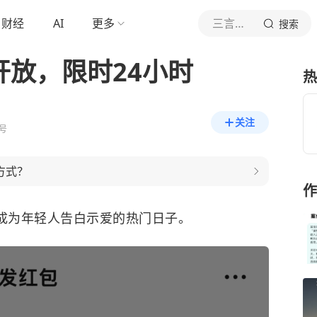
财经
AI
更多
三言科技
搜索
开放，限时24小时
热
关注
号
方式？
作
”，已成为年轻人告白示爱的热门日子。