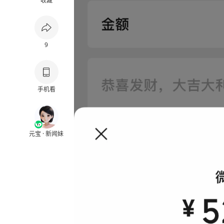
收藏
9
手机看
元宝 · 新闻妹