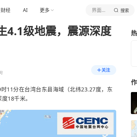
财经
AI
更多
界面新闻
搜索
4.1级地震，震源深度
热
关注
号
作
9时11分在台湾台东县海域（北纬23.27度，东
深度18千米。