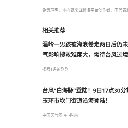
免责声明：本内容来自腾讯平台创作者，不代表
相关推荐
温岭一男孩被海浪卷走两日后仍未
气影响搜救难度大，需待台风过境
寻，“肯定不会放弃”
扬眼
1评论
刚刚
台风“白海豚”登陆！9日17点30
玉环市坎门街道沿海登陆！
中国天气网
-4小时前