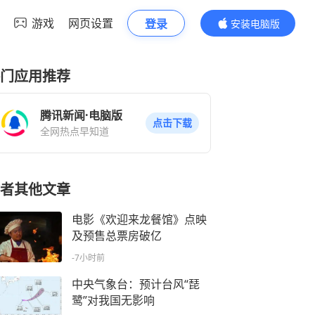
游戏
网页设置
登录
安装电脑版
内容更精彩
门应用推荐
腾讯新闻·电脑版
点击下载
全网热点早知道
者其他文章
电影《欢迎来龙餐馆》点映
及预售总票房破亿
-7小时前
中央气象台：预计台风“琵
鹭”对我国无影响