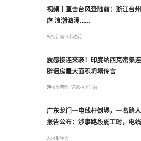
视频丨直击台风登陆前：浙江台州
虐 浪潮汹涌……
央视新闻
-5小时前
震感接连来袭！印度纳西克密集连
辟谣房屋大面积坍塌传言
硬核小百科
1评论
-4小时前
广东龙门一电线杆倒塌，一名路人
报告公布：涉事路段施工时，电线
导致倒塌，相关公司及负责人被立
大河报
昨天