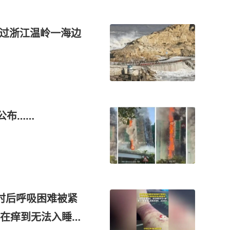
跑过浙江温岭一海边
公布……
时后呼吸困难被紧
在痒到无法入睡；