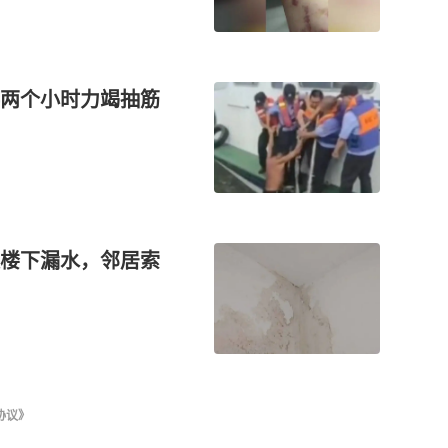
较小
两个小时力竭抽筋
楼下漏水，邻居索
协议》