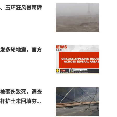
、玉环狂风暴雨肆
发多轮地震，官方
被砸伤致死，调查
杆护土未回填夯实
案调查