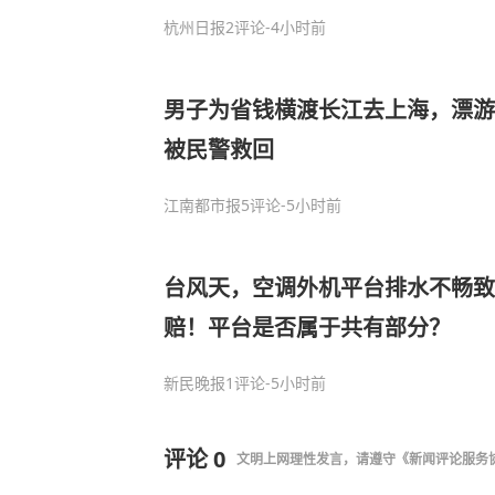
景区：海蜇蜇人是偶发事件，占比
杭州日报
2评论
-4小时前
男子为省钱横渡长江去上海，漂游
被民警救回
江南都市报
5评论
-5小时前
台风天，空调外机平台排水不畅致
赔！平台是否属于共有部分？
新民晚报
1评论
-5小时前
评论
0
文明上网理性发言，请遵守
《新闻评论服务