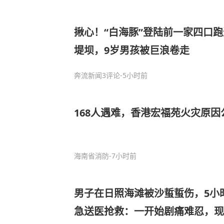
揪心！“白海豚”登陆前一家四口
堤坝，9岁男孩被巨浪卷走
奔流新闻
3评论
-5小时前
168人遇难，香港宏福苑火灾原因
海南省消防
-7小时前
男子在日照海滩被沙蜇蜇伤，5小
急送医抢救：一开始剧痛难忍，现