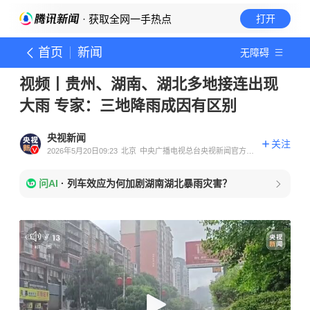
· 获取全网一手热点
打开
首页
新闻
无障碍
视频丨贵州、湖南、湖北多地接连出现
大雨 专家：三地降雨成因有区别
央视新闻
关注
2026年5月20日09:23
北京
中央广播电视总台央视新闻官方账
号
问AI
·
列车效应为何加剧湖南湖北暴雨灾害？