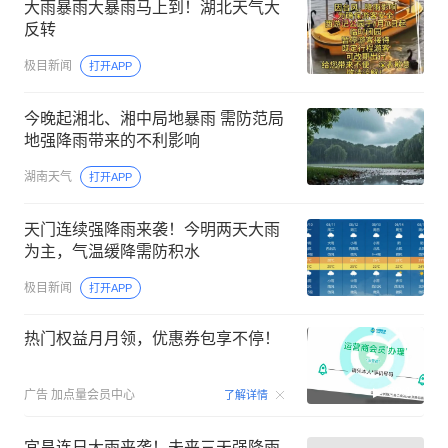
大雨暴雨大暴雨马上到！湖北天气大
反转
极目新闻
打开APP
今晚起湘北、湘中局地暴雨 需防范局
地强降雨带来的不利影响
湖南天气
打开APP
天门连续强降雨来袭！今明两天大雨
为主，气温缓降需防积水
极目新闻
打开APP
热门权益月月领，优惠券包享不停！
00:15
广告
加点量会员中心
了解详情
宜昌连日大雨来袭！未来三天强降雨