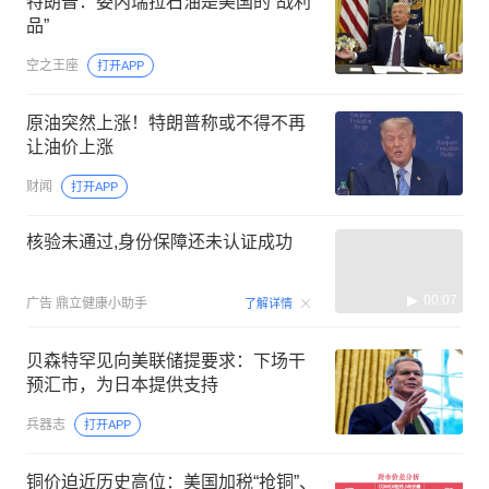
特朗普：委内瑞拉石油是美国的“战利
品”
空之王座
打开APP
原油突然上涨！特朗普称或不得不再
让油价上涨
财闻
打开APP
核验未通过,身份保障还未认证成功
00:07
广告
鼎立健康小助手
了解详情
贝森特罕见向美联储提要求：下场干
预汇市，为日本提供支持
兵器志
打开APP
铜价迫近历史高位：美国加税“抢铜”、