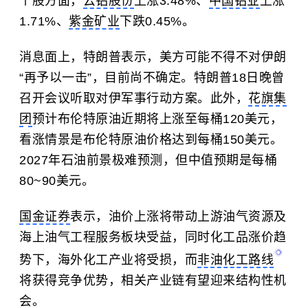
个股方面，
云铝股份
上涨3.48%、
中国铝业
上涨
1.71%、
紫金矿业
下跌0.45%。
消息面上，特朗普表示，美方可能不得不对伊朗
“再予以一击”，目前尚不确定。特朗普18日晚曾
召开会议听取对伊军事行动方案。此外，
花旗集
团
预计布伦特原油近期将上涨至每桶120美元，
看涨情景是布伦特原油价格达到每桶150美元。
2027年石油前景极难预测，但中值预期是每桶
80~90美元。
国金证券
表示，油价上涨将带动上游油气资源及
海上油气工程服务板块受益，同时化工品涨价趋
势下，海外化工产业将受损，而
非油化工路线
将获得竞争优势，相关产业链有望迎来结构性机
会。