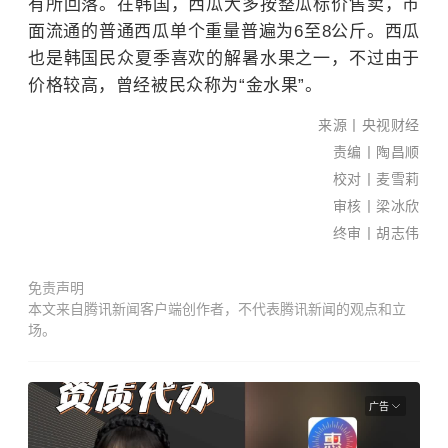
有所回落。在韩国，西瓜大多按整瓜标价售卖，市
面流通的普通西瓜单个重量普遍为6至8公斤。西瓜
也是韩国民众夏季喜欢的解暑水果之一，不过由于
南国
价格较高，曾经被民众称为“金水果”。‌‌
早报
来源丨
央视财经
全媒
责编丨陶昌顺
体记
校对丨麦雪莉
者
审核丨梁冰欣
黎莹
终审丨胡志伟
遐/文
苏华/
免责声明
图
本文来自腾讯新闻客户端创作者，不代表腾讯新闻的观点和立
新闻
场。
热
线：
0771
广告
-