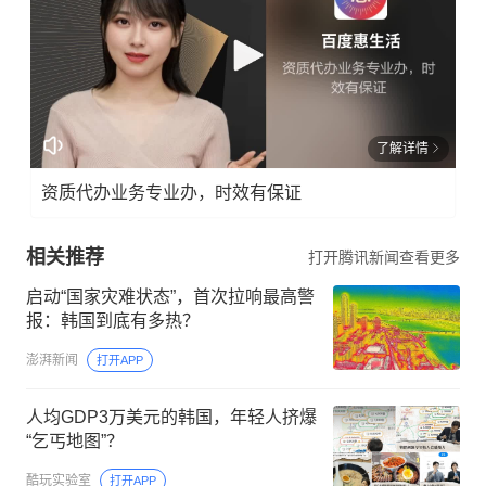
5690
127
报料
邮
箱：
了解详情
news
@ng
资质代办业务专业办，时效有保证
zb.c
om.c
相关推荐
打开腾讯新闻查看更多
n
启动“国家灾难状态”，首次拉响最高警
报：韩国到底有多热？
澎湃新闻
打开APP
人均GDP3万美元的韩国，年轻人挤爆
“乞丐地图”？
酷玩实验室
打开APP