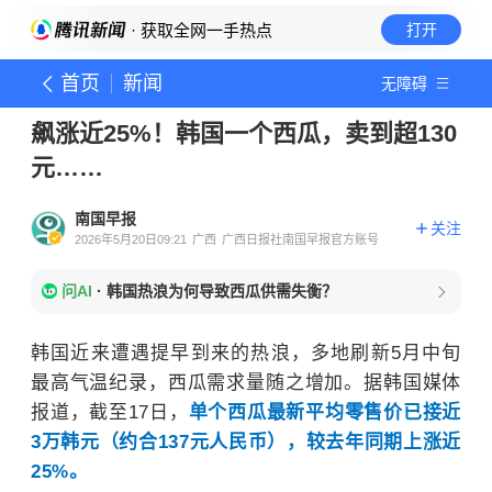
· 获取全网一手热点
打开
首页
新闻
无障碍
飙涨近25%！韩国一个西瓜，卖到超130
元……
南国早报
关注
2026年5月20日09:21
广西
广西日报社南国早报官方账号
问AI
·
韩国热浪为何导致西瓜供需失衡？
韩国近来遭遇提早到来的热浪，多地刷新5月中旬
最高气温纪录，西瓜需求量随之增加。据韩国媒体
报道，截至17日，
单个西瓜最新平均零售价已接近
3万韩元（约合137元人民币），较去年同期上涨近
25%。