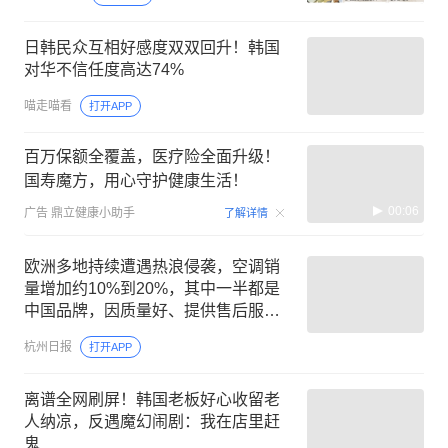
日韩民众互相好感度双双回升！韩国
对华不信任度高达74%
喵走喵看
打开APP
百万保额全覆盖，医疗险全面升级！
国寿魔方，用心守护健康生活！
00:06
广告
鼎立健康小助手
了解详情
欧洲多地持续遭遇热浪侵袭，空调销
量增加约10%到20%，其中一半都是
中国品牌，因质量好、提供售后服务
备受青睐
杭州日报
打开APP
离谱全网刷屏！韩国老板好心收留老
人纳凉，反遇魔幻闹剧：我在店里赶
鬼