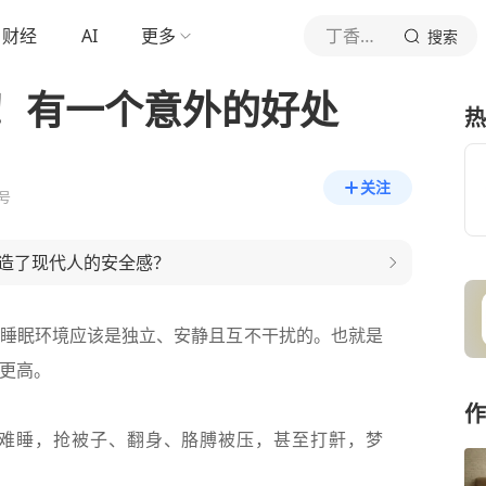
财经
AI
更多
丁香医生
搜索
！有一个意外的好处
热
关注
号
造了现代人的安全感？
的睡眠环境应该是独立、安静且互不干扰的。也就是
更高。
作
难睡，抢被子、翻身、胳膊被压，甚至打鼾，梦