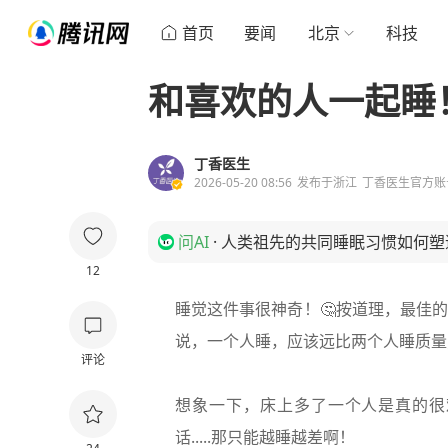
首页
要闻
北京
科技
和喜欢的人一起睡
丁香医生
2026-05-20 08:56
发布于
浙江
丁香医生官方账
问AI
·
人类祖先的共同睡眠习惯如何塑
12
睡觉这件事很神奇！🤔按道理，最佳
说，一个人睡，应该远比两个人睡质量
评论
想象一下，床上多了一个人是真的很
话.....那只能越睡越差啊！