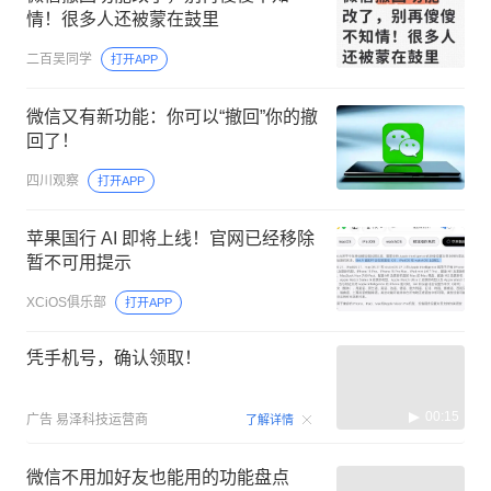
情！很多人还被蒙在鼓里
二百吴同学
打开APP
微信又有新功能：你可以“撤回”你的撤
回了！
四川观察
打开APP
苹果国行 AI 即将上线！官网已经移除
暂不可用提示
XCiOS俱乐部
打开APP
凭手机号，确认领取！
00:15
广告
易泽科技运营商
了解详情
微信不用加好友也能用的功能盘点