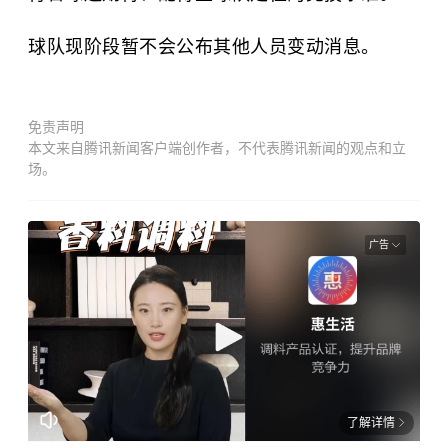
球队现阶段暂不会公布其他人员变动消息。
免责声明
本文来自腾讯新闻客户端创作者，不代表腾讯新闻的观点和立
场。
广告
了解详情