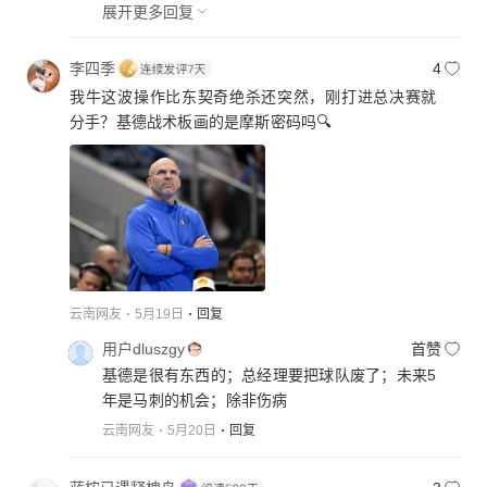
展开更多回复
李四季
4
我牛这波操作比东契奇绝杀还突然，刚打进总决赛就
分手？基德战术板画的是摩斯密码吗🔍
云南网友
5月19日
回复
用户dluszgy
首赞
基德是很有东西的；总经理要把球队废了；未来5
年是马刺的机会；除非伤病
云南网友
5月20日
回复