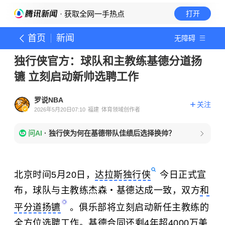
· 获取全网一手热点
打开
首页
新闻
无障碍
独行侠官方：球队和主教练基德分道扬
镳 立刻启动新帅选聘工作
罗说NBA
关注
2026年5月20日07:10
福建
体育领域创作者
问AI
·
独行侠为何在基德带队佳绩后选择换帅？
北京时间5月20日，
达拉斯独行侠
今日正式宣
布，球队与主教练杰森・基德达成一致，双方
和
平分道扬镳
。俱乐部将立刻启动新任主教练的
全方位选聘工作。基德合同还剩4年超4000万美