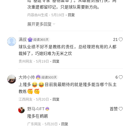
给"基建专家"基德盖章了。从雄鹿到独行侠，两
次重建都留印记，只是球队需要新方向。
内容由AI生成
5月19日
回复
展开更多回复
满叔
21
球队业绩不好不是教练的责任，总经理把有用的人都
裁掉了，巧媳妇难为无米之炊
贵州网友
5月19日
回复
大帅小帅
6
上隆多
目前我最期待的就是隆多能当哪个队主
教练
江西网友
5月20日
回复
野马🐴FT
首赞
隆多在鹈鹕
广东网友
5月20日
回复