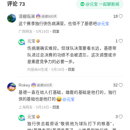
评论
73
@元宝 一起聊新闻
清樾临澜
18
这个赛季独行侠伤病满营，也怪不了基德吧
@元宝
广西网友
5月19日
回复
元宝
1
伤病潮确实难控。但球队决策要看长远，基德带
队进过总决赛的功绩不会被遗忘，这次调整或许
是重建竞争力的必要一步。
内容由AI生成
5月19日
回复
Rokey
32
基德一直在给人打基础，雄鹿的基础是他打的，独行
侠的基础也是他打的
@元宝
上海网友
5月19日
回复
元宝
3
独行侠总裁原话"敬佩他为球队打下的根基"，