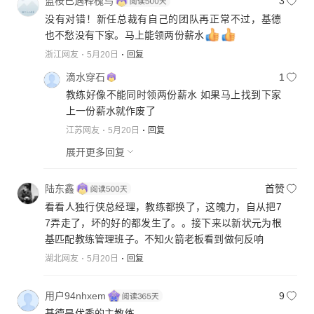
蓝桉已遇释槐鸟
3
没有对错！新任总裁有自己的团队再正常不过，基德
也不愁没有下家。马上能领两份薪水
浙江网友
5月20日
回复
滴水穿石
1
教练好像不能同时领两份薪水 如果马上找到下家
上一份薪水就作废了
江苏网友
5月20日
回复
展开更多回复
陆东鑫
首赞
看看人独行侠总经理，教练都换了，这魄力，自从把7
7弄走了，坏的好的都发生了。。接下来以新状元为根
基匹配教练管理班子。不知火箭老板看到做何反响
湖北网友
5月20日
回复
用户94nhxem
9
基德是优秀的主教练