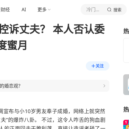
财经
AI
更多
冷门神剧社
搜索
控诉丈夫？ 本人否认委
热
度蜜月
关注
在的婚恋观？
热
高调宣布与小10岁男友奉子成婚，网络上就突然
夫”的爆炸八卦。 不过，这令人咋舌的狗血剧
人的正面回击干脆利落，直接让造谣者碰了一