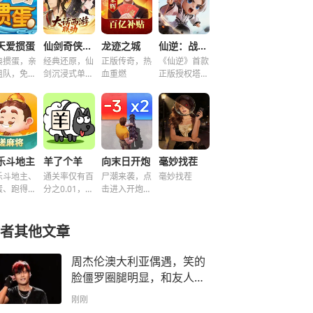
天爱掼蛋
仙剑奇侠传之新的开始
龙迹之城
仙逆：战天道
典掼蛋，亲
经典还原，仙
正版传奇，热
《仙逆》首款
组队，免费
剑沉浸式单机
血重燃
正版授权塔防
玩！
解谜！
手游
乐斗地主
羊了个羊
向末日开炮
毫妙找茬
乐斗地主、
通关率仅有百
尸潮来袭，点
毫妙找茬
蛋、跑得
分之0.01，快
击进入开炮宇
、好友房免
来挑战！~
宙！
玩！
者其他文章
周杰伦澳大利亚偶遇，笑的
脸僵罗圈腿明显，和友人围
着树转好开心
刚刚