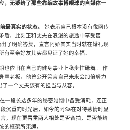
应，无疑给了那些靠编故事博眼球的自媒体一
目前最真实的状态。
她表示自己根本没有像网传
矛盾，此刻正和丈夫在浪漫的旅途中享受蜜
也给出了明确答复，直言阿娇其实当时就在婚礼现
所有至亲好友其实都见证了她的幸福。
期也依旧在自己的健身事业上稳步忙碌着。 作
身室老板，他曾公开笑言自己未来会加倍努力
现出了一个丈夫该有的担当与从容。
曾在一段长达多年的秘密婚姻中备受消耗，连正
那段沉重的时光后，如今的阿Sa在对待感情时显
坦言，现在更看重两人相处是否合拍，是否能给
统的框架所束缚。