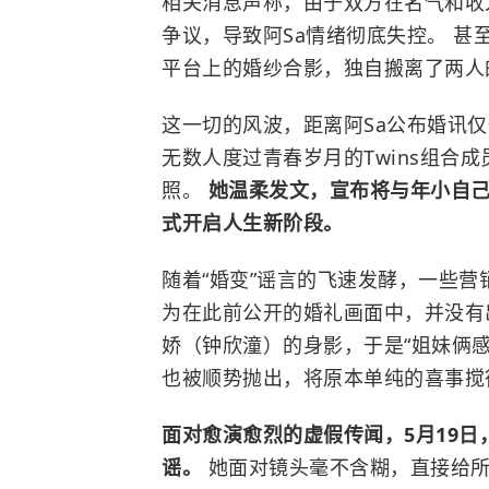
相关消息声称，由于双方在名气和收
争议，导致阿Sa情绪彻底失控。 甚
平台上的婚纱合影，独自搬离了两人
这一切的风波，距离阿Sa公布婚讯仅
无数人度过青春岁月的Twins组合
照。
她温柔发文，宣布将与年小自己
式开启人生新阶段。
随着“婚变”谣言的飞速发酵，一些营
为在此前公开的婚礼画面中，并没有出
娇（
钟欣潼
）的身影，于是“姐妹俩感
也被顺势抛出，将原本单纯的喜事搅
面对愈演愈烈的虚假传闻，5月19日
谣。
她面对镜头毫不含糊，直接给所