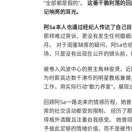
“全部都是假的”。
这番干脆利落的回
记响亮的耳光。
阿Sa本人也通过经纪人传达了自己
那样难过哭诉，更没有发生任何婚姻
月。 对于闺蜜缺席的疑问，阿Sa
场，只是没有出现在公开的镜头前，
被卷入风波中心的男主角
林俊贤
，近
为时薪高达数千港币的明星教练兼健
工作，用实际行动“勤力养家”，展
回顾阿Sa一路走来的情感历程，她
常的社交活动都受到限制。 经历了
得格外清醒且注重自我感受。 她曾
予彼此足够的情绪价值，而不是被传