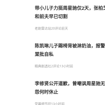
带小儿子力挺周星驰仅2天，张柏
和前夫早已切割
老剧雷达站
20评论
前天
陈凯琳儿子踢椅背被淋奶油，报警
棠批自私
精典剧透社
2评论
13小时前
李修贤公开道歉，曾嘲讽周星驰无
怨何时休止
荧幕细节控
13小时前