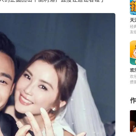
天
经
友
来
欢
欢
掼
快
费
作