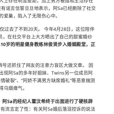
入上存在明显差距，加上男方被指私生活存在
至有谣言信誓旦旦地表示，阿Sa已经删除了社交
的爱巢，陷入了无限伤心中。
仅过去了不到20天。 今年4月28日，这位陪伴
成员，在社交平台上大方晒出了自己的甜蜜婚纱
10岁的明星健身教练林俊贤步入婚姻殿堂，正
销号还抓住了网友的注意力盲区大做文章。 因
现阿Sa的多年好姐妹、Twins另一位成员阿
情破裂”、“阿娇不满男方缺席婚礼”等恶意揣测
得乌烟瘴气。
，阿Sa的经纪人
霍汶希
终于出面进行了硬核辟
有流言定了性：有关阿Sa婚后落泪控诉的说法