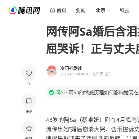
首页
要闻
北京
科技
网传阿Sa婚后含泪
屈哭诉！正与丈夫
冷门神剧社
2026-05-20 06:43
发布于
山东
0
问AI
·
阿Sa的情感历程如何影响她现
评论
43岁的阿Sa（蔡卓妍）刚在4月底
流传出她“婚后崩溃大哭、含泪控诉丈
情很快就迎来了戏剧性的反转，当事