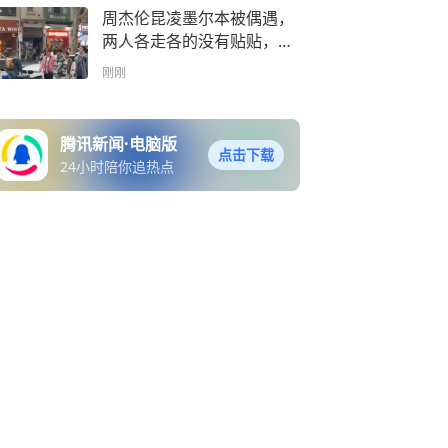
周杰伦昆凌墨尔本被偶遇，
两人各走各的没有贴贴，被
说是形同陌路
刚刚
腾讯新闻·电脑版
点击下载
24小时陪你追热点