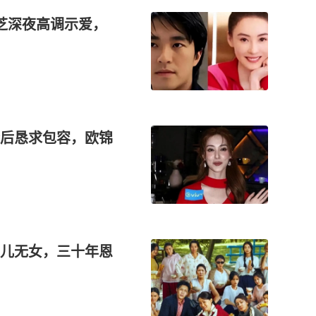
芝深夜高调示爱，
后恳求包容，欧锦
儿无女，三十年恩