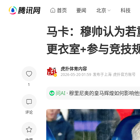
首页
要闻
北京
科技
马卡：穆帅认为若
更衣室+参与竞技
虎扑体育内容
2026-05-20 01:59
发布于
上海
虎扑官方账号
1
问AI
·
穆里尼奥的皇马辉煌如何影响他
评论