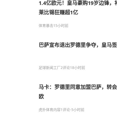
1.4亿欧元！皇马豪购19岁边锋
莱比锡狂赚超1亿
体育暴击
15小时前
巴萨宣布退出罗德里争夺，皇马
足球新闻工厂
2评论
18小时前
马卡：罗德里同意加盟巴萨，转会费
欧
虎扑体育内容
1评论
-5小时前