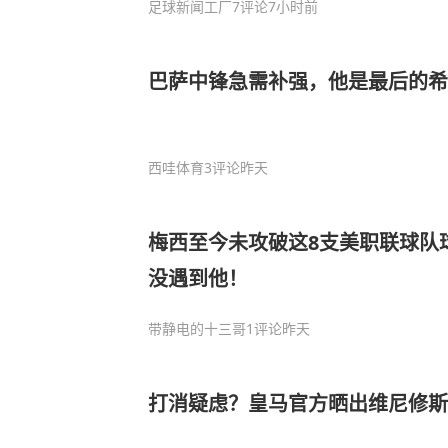
足球新闻工厂
7评论
7小时前
巴萨中锋急需补强，他是最后的希
西哇体育
3评论
昨天
梅西至今未攻破这8支美职联球队
没遇到他！
带静电的十三哥
1评论
昨天
打消疑虑？皇马官方晒出维尼修斯