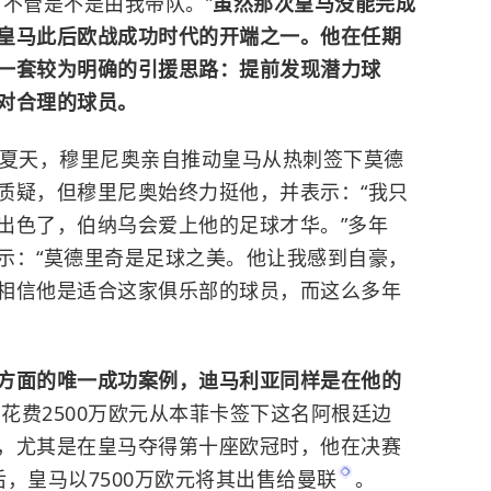
不管是不是由我带队。”
虽然那次皇马没能完成
皇马此后欧战成功时代的开端之一。他在任期
一套较为明确的引援思路：提前发现潜力球
对合理的球员。
2年夏天，穆里尼奥亲自推动皇马从热刺签下莫德
质疑，但穆里尼奥始终力挺他，并表示：“我只
出色了，伯纳乌会爱上他的足球才华。”多年
示：“莫德里奇是足球之美。他让我感到自豪，
相信他是适合这家俱乐部的球员，而这么多年
方面的唯一成功案例，迪马利亚同样是在他的
马花费2500万欧元从本菲卡签下这名阿根廷边
，尤其是在皇马夺得第十座欧冠时，他在决赛
，皇马以7500万欧元将其出售给
曼联
。