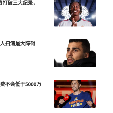
，将打破三大纪录，
签人扫清最大障碍
不会低于5000万