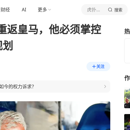
财经
AI
更多
虎扑体育内容
搜索
重返皇马，他必须掌控
热
规划
关注
作
如今的权力诉求？