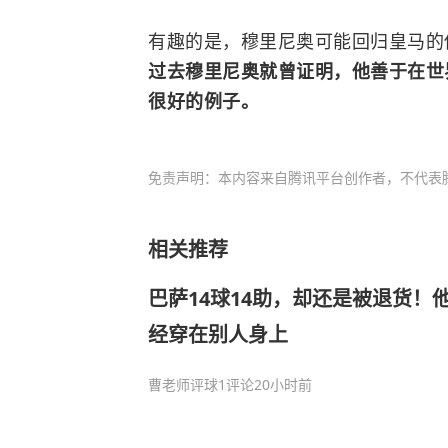
有趣的是，穆里尼奥可能回归皇马的
过去穆里尼奥就曾证明，他善于在世
很好的例子。
免责声明：本内容来自腾讯平台创作者，不代表
相关推荐
巴萨14球14助，却还是被退货！
经穿在别人身上
曹老师评球
1评论
20小时前