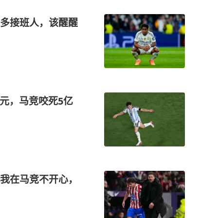
多接班人，该醒醒
欧元，马竞咬死5亿
我在马竞不开心，