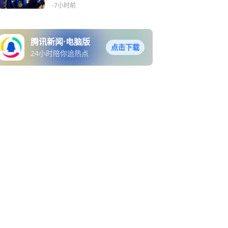
先租后买
-7小时前
腾讯新闻·电脑版
点击下载
24小时陪你追热点