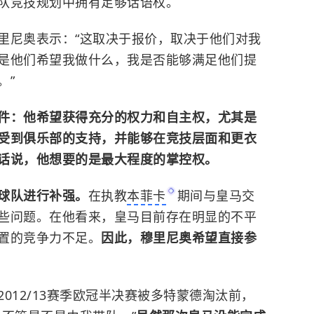
队竞技规划中拥有足够话语权。
里尼奥表示：“这取决于报价，取决于他们对我
是他们希望我做什么，我是否能够满足他们提
。”
件：他希望获得充分的权力和自主权，尤其是
受到俱乐部的支持，并能够在竞技层面和更衣
话说，他想要的是最大程度的掌控权。
球队进行补强。
在执教
本菲卡
期间与皇马交
些问题。在他看来，皇马目前存在明显的不平
置的竞争力不足。
因此，穆里尼奥希望直接参
012/13赛季欧冠半决赛被多特蒙德淘汰前，