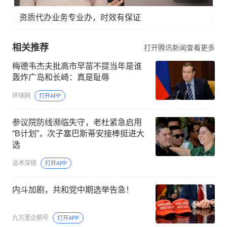
资质代办业务专业办，时效有保证
相关推荐
打开腾讯新闻查看更多
梅德韦杰夫批高市早苗不提当年是谁
轰炸广岛和长崎：真是耻辱
环球网
打开APP
参议院防线濒临失守，老杜紧急启用
“B计划”，次子塞巴斯蒂安接棒挺进大
选
话术深镜
打开APP
内斗加剧，共和党中期选举告急！
九万里企鹅号
打开APP