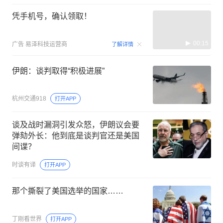
凭手机号，确认领取！
00:15
广告
易泽科技运营商
了解详情
伊朗：谈判取得“积极进展”
杭州交通918
打开APP
谈及战时漏洞引发众怒，伊朗议会要
弹劾外长：他到底是谈判官还是美国
间谍？
时谈有译
打开APP
那个撕裂了美国选举的国家……
丁刚看世界
打开APP