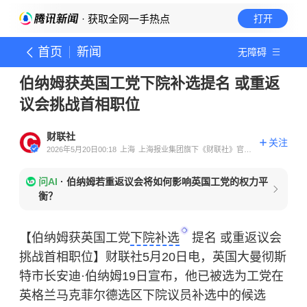
· 获取全网一手热点
打开
首页
新闻
无障碍
伯纳姆获英国工党下院补选提名 或重返
议会挑战首相职位
财联社
关注
2026年5月20日00:18
上海
上海报业集团旗下《财联社》官方
账号
问AI
·
伯纳姆若重返议会将如何影响英国工党的权力平
衡？
【伯纳姆获英国工党
下院补选
提名 或重返议会
挑战首相职位】财联社5月20日电，英国大曼彻斯
特市长安迪·伯纳姆19日宣布，他已被选为工党在
英格兰马克菲尔德选区下院议员补选中的候选