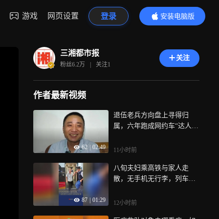
游戏
网页设置
登录
安装电脑版
内容更精彩
三湘都市报
关注
粉丝
6.2万
|
关注
1
作者最新视频
退伍老兵方向盘上寻得归
属，六年跑成网约车“达人队
长”丨奔跑的人
62
|
02:49
11小时前
八旬夫妇乘高铁与家人走
散，无手机无行李，列车组
接力相助丨26℃
87
|
01:29
12小时前