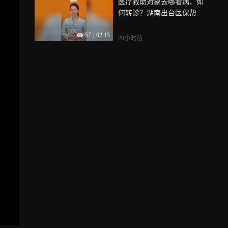
医疗救助对象去哪看病、如
何转诊？湖南出台医保帮扶
新规｜QIQI聊医疗
57
|
02:15
20小时前