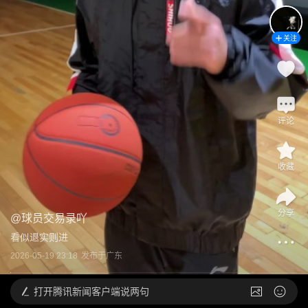
关注
评论
收藏
分享
@
球员交易录吖
看似退实则进
2026-05-19 23:18
发布于
广东
打开
腾讯新闻客户端说两句