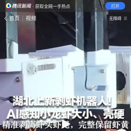
· 获取全网一手热点
打开
首页
视频
无障碍