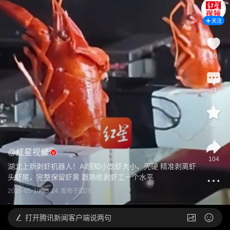
关注
80
21
46
@
红星视频
104
湖北上新剥虾机器人！AI感知小龙虾大小、壳硬 精准剥离虾
头虾尾，完整保留虾黄 跟熟练剥虾工一个水平
2026-05-19 23:14
发布于
四川
打开
腾讯新闻客户端说两句