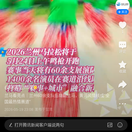
关注
1
评论
收藏
@
中国兰州网
6
兰马看亮点｜兰州60余支队伍嗨翻兰马，黄河风情线成“全
国最热情赛道”
2026-05-19 23:08
发布于
甘肃
打开
腾讯新闻客户端说两句