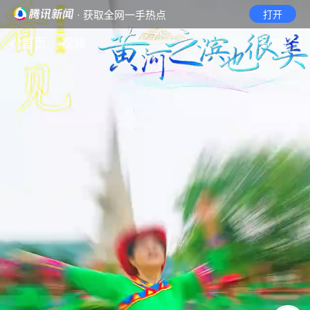
· 获取全网一手热点
打开
首页
视频
无障碍