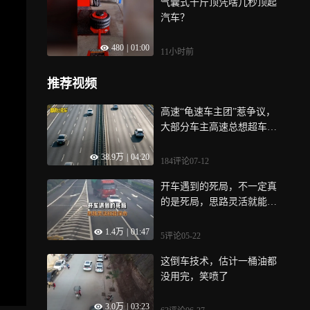
气囊式千斤顶凭啥几秒顶起
汽车？
480
|
01:00
11小时前
推荐视频
高速“龟速车主团”惹争议，
大部分车主高速总想超车到
底有错吗？
38.9万
|
04:20
184评论
07-12
开车遇到的死局，不一定真
的是死局，思路灵活就能保
命
1.4万
|
01:47
5评论
05-22
这倒车技术，估计一桶油都
没用完，笑喷了
3.0万
|
03:23