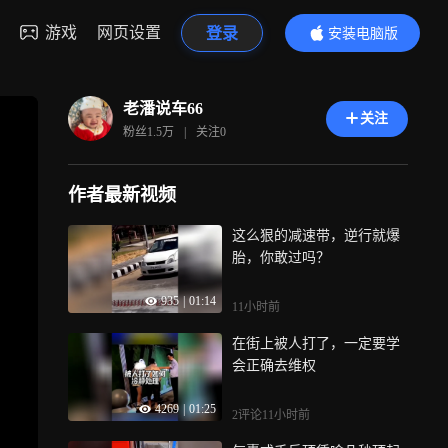
游戏
网页设置
登录
安装电脑版
内容更精彩
老潘说车66
关注
粉丝
1.5万
|
关注
0
作者最新视频
这么狠的减速带，逆行就爆
胎，你敢过吗？
935
|
01:14
11小时前
在街上被人打了，一定要学
会正确去维权
4269
|
01:25
2评论
11小时前