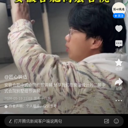
关注
评论
收藏
@
匠心筑造
安徽合肥中式合院细节讲解 分享我们在安徽设计的三层中
分享
式合院别墅细节讲解
2026-05-19 23:03
发布于
广东
作者声明：个人观点，仅供参考
打开
腾讯新闻客户端说两句