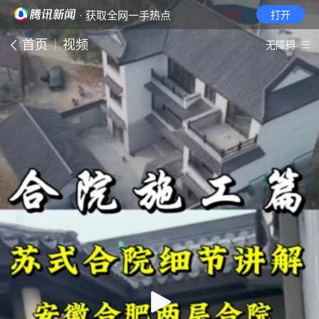
· 获取全网一手热点
打开
首页
视频
无障碍