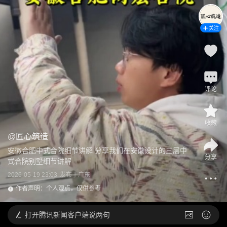
关注
评论
收藏
@
匠心筑造
安徽合肥中式合院细节讲解 分享我们在安徽设计的三层中
分享
式合院别墅细节讲解
2026-05-19 23:03
发布于
广东
作者声明：个人观点，仅供参考
打开
腾讯新闻客户端说两句