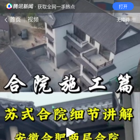
· 获取全网一手热点
打开
首页
视频
无障碍