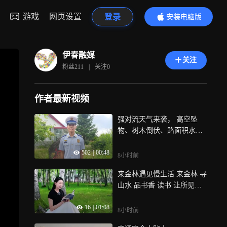
游戏
网页设置
登录
安装电脑版
内容更精彩
伊春融媒
关注
粉丝
211
|
关注
0
作者最新视频
强对流天气来袭， 高空坠
物、树木倒伏、路面积水隐
患增多，温馨提醒：远离危
502
|
00:48
险区域，不盲目涉水，居家
8小时前
排查隐患，非必要不外出，
来金林遇见慢生活 来金林 寻
安全第一
山水 品书香 读书 让所见山
河皆成诗篇
16
|
01:08
8小时前