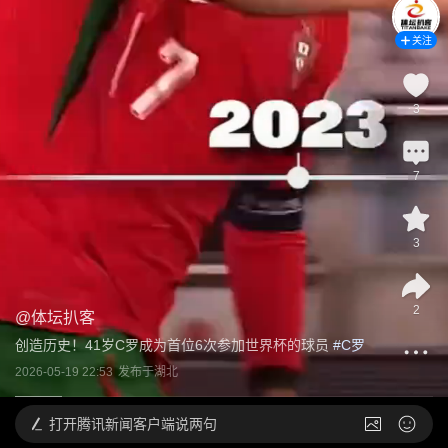
关注
3
7
3
2
@
体坛扒客
创造历史！41岁C罗成为首位6次参加世界杯的球员
 #
C罗
2026-05-19 22:53
发布于
湖北
打开
腾讯新闻客户端说两句