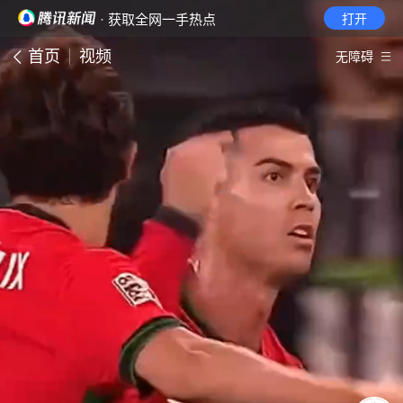
· 获取全网一手热点
打开
首页
视频
无障碍