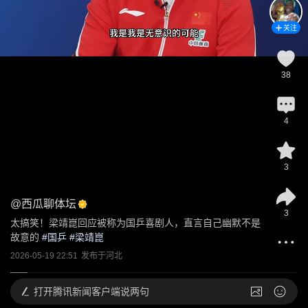
关注
38
4
3
@
西瓜聊体坛
3
太搞笑！梁靖崑回应被称为国乒喜剧人，直言自己幽默不是
故意的
 #
国乒
 #
梁靖崑
2026-05-19 22:51
发布于
河北
打开
腾讯新闻客户端说两句