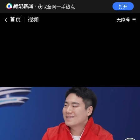
· 获取全网一手热点
打开
首页
视频
无障碍