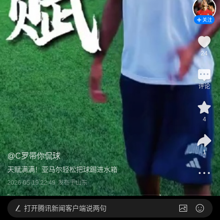
关注
24
评论
4
1
@
C罗带你侃球
天赋满满！亚马尔轻松把球踢进水箱
2026-05-19 22:49
发布于
山东
打开
腾讯新闻客户端说两句