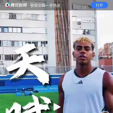
· 获取全网一手热点
打开
首页
视频
无障碍