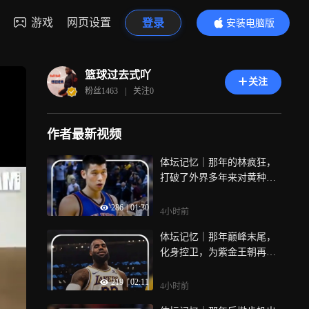
游戏
网页设置
登录
安装电脑版
内容更精彩
篮球过去式吖
关注
粉丝
1463
|
关注
0
作者最新视频
体坛记忆｜那年的林疯狂，
打破了外界多年来对黄种后
卫的偏见
286
|
01:30
4小时前
体坛记忆｜那年巅峰末尾，
化身控卫，为紫金王朝再铸
权杖
219
|
02:11
4小时前