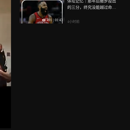
体坛记忆｜那年后撤步投出
的三分，终究没能越过命运
的指尖
491
|
01:43
4小时前