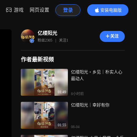
游戏
网页设置
登录
安装电脑版
内容更精彩
亿缕阳光
关注
粉丝
2305
|
关注
1
作者最新视频
亿缕阳光・乡见｜朴实人心
最动人
01:49
8小时前
亿缕阳光｜幸好有你
01:55
08-04