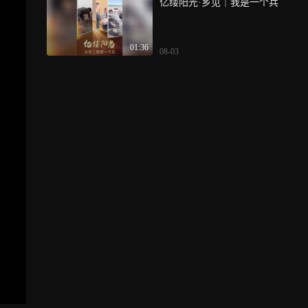
亿缕阳光·乡见｜我是一个兵
01:36
08-03