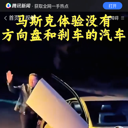
· 获取全网一手热点
打开
首页
视频
无障碍