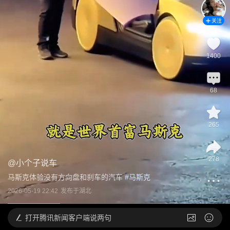
关注
1400
68
265
278
@
小个子说车
马斯克体验没有方向盘和刹车的汽车
 #
马斯克
2026-05-19 22:42
发布于
湖北
打开
腾讯新闻客户端说两句