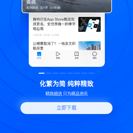
精致
世界变化 热问一下
资讯
好问题好回答 多元视角看问题
立即下载