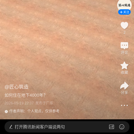
关注
2
评论
收藏
@
匠心筑造
分享
如何住在地下4000年？
2026-05-19 22:37
发布于
广东
作者声明：个人观点，仅供参考
打开
腾讯新闻客户端说两句