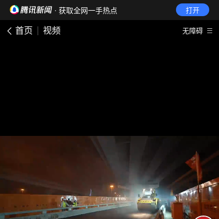
· 获取全网一手热点
打开
首页
视频
无障碍