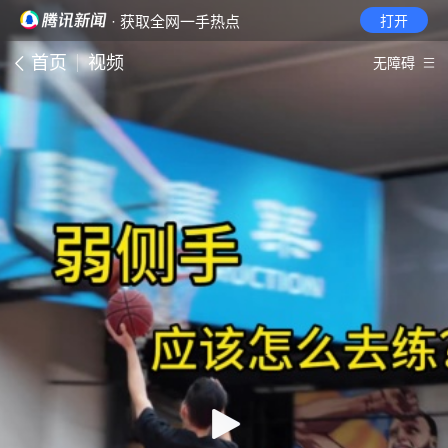
· 获取全网一手热点
打开
首页
视频
无障碍