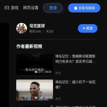
游戏
网页设置
登录
安装电脑版
内容更精彩
坦克篮球
关注
粉丝
1848
|
关注
0
作者最新视频
体坛记忆｜詹姆斯对联盟影
响力有多大？其实早已超越
了篮球
271
|
04:05
昨天
体坛记忆｜威少的下一站在
哪？
794
|
03:35
昨天