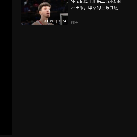
体坛记忆｜如果三分永远练
不出来，申京的上限到底在
哪里
557
|
03:54
昨天