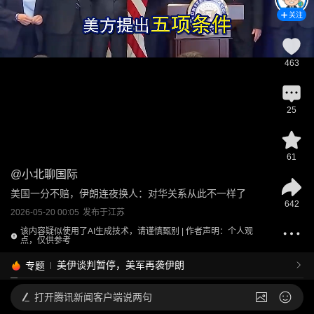
关注
463
25
61
@
小北聊国际
美国一分不赔，伊朗连夜换人：对华关系从此不一样了
642
2026-05-20 00:05
发布于
江苏
该内容疑似使用了AI生成技术，请谨慎甄别 | 作者声明：个人观
点，仅供参考
美伊谈判暂停，美军再袭伊朗
专题
打开
腾讯新闻客户端说两句