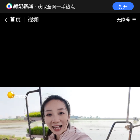
· 获取全网一手热点
打开
首页
视频
无障碍