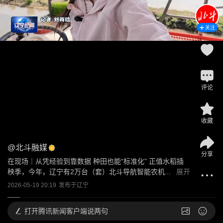
关注
评论
收藏
@
北斗融媒
分享
在现场｜从凭经验到靠数据 种田也能“标准化” 正值水稻插
秧季，今年，辽宁有2万台（套）北斗导航智能农机...
展开
2026-05-19 20:19
发布于
辽宁
打开
腾讯新闻客户端说两句