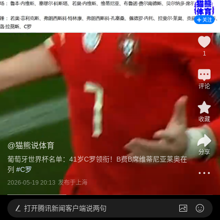
关注
1
评论
收藏
@
猫熊说体育
分享
葡萄牙世界杯名单：41岁C罗领衔！B费B席维蒂尼亚莱奥在
列
 #
C罗
2026-05-19 20:13
发布于
上海
打开
腾讯新闻客户端说两句