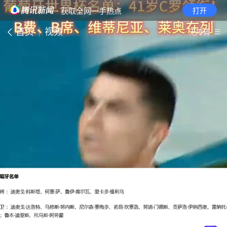
· 获取全网一手热点
打开
首页
视频
无障碍