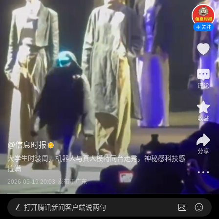
关注
评论
收藏
@
信息时报
分享
大学生时装周，机器人与真人模特同台走秀，神秘感科技感
拉满
2026-05-19 20:03
发布于
广东
打开
腾讯新闻客户端说两句