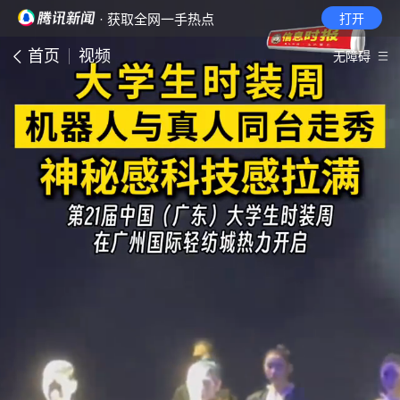
· 获取全网一手热点
打开
首页
视频
无障碍