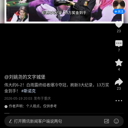
关注
23
7
4
@
刘姚尧的文字城堡
伟大的6-2！白雨露终结者爆冷夺冠，刷新3大纪录，13万奖
23
金到手！
 #
斯诺克
2026-05-19 20:03
发布于
重庆
作者声明：个人观点，仅供参考
打开
腾讯新闻客户端说两句