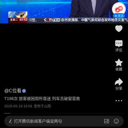
关注
评论
收藏
分享
@
C位看
T198次 旅客被困厕所昏迷 列车员破窗营救
2026-05-19 19:58
发布于
山西
打开
腾讯新闻客户端说两句