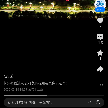
关注
7
评论
1
4
@
36江西
抚州夜景迷人 这样美的抚州夜景你见过吗？
2026-05-19 19:57
发布于
江西
打开
腾讯新闻客户端说两句