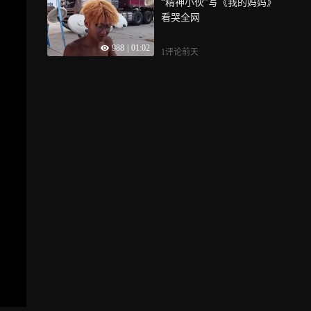
“精神小伙”写《我的妈妈》
证实：凶手刑满释放已十多
看哭全网
年，被害人家属申诉十六
年，老父亲抱憾离世
988
|
01:02
1评论
前天