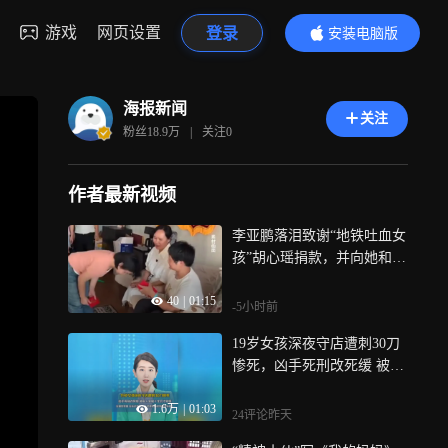
游戏
网页设置
登录
安装电脑版
内容更精彩
海报新闻
关注
粉丝
18.9万
|
关注
0
作者最新视频
李亚鹏落泪致谢“地铁吐血女
孩”胡心瑶捐款，并向她和病
友之家各捐赠99999元，女孩
40
|
01:15
回应：计划带病友去青岛看
-5小时前
海
19岁女孩深夜守店遭刺30刀
惨死，凶手死刑改死缓 被害
人家属十年后才知情，没通
1.6万
|
01:03
知家属 没送达判决书 连民事
24评论
昨天
索赔权利都没告知？村干部